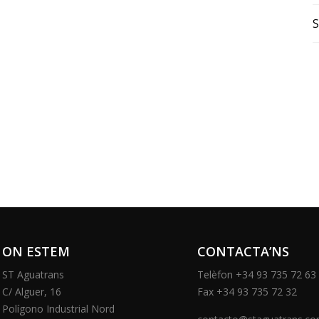
S
ON ESTEM
CONTACTA’NS
ST Aguatrans
Telèfon +34 93 735 72 63
C/ Alguer, 16
Fax +34 93 735 72 32
Polígono Industrial Nord