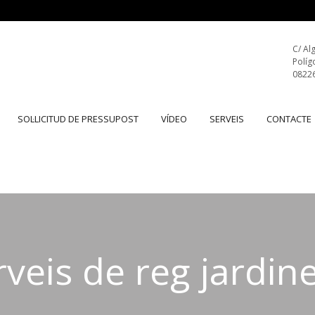
C/ Al
Políg
08226
SOL·LICITUD DE PRESSUPOST
VÍDEO
SERVEIS
CONTACTE
rveis de reg jardine