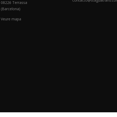
contacto@staguatrans.c
08226 Terrassa
(Barcelona)
Veure mapa