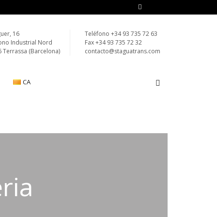
guer, 16
Teléfono +34 93 735 72 63
ono Industrial Nord
Fax +34 93 735 72 32
 Terrassa (Barcelona)
contacto@staguatrans.com
CA
ria